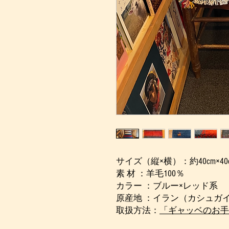
サイズ（縦×横）：約40cm×40c
素 材 ：羊毛100％
カラー ：ブルー×レッド系
原産地 ：イラン（カシュガ
取扱方法：
「ギャッベのお手