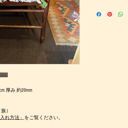
こちらのギャッベは
い。
合皮製帯がついてい
こちらをご覧くださ
*商品写真につきま
するよう心がけてお
ってはお客様が実際
事がございます。
*
ギャッベについて
の
*ご不明な点等ござ
す。どうぞお気軽に
m 厚み 約20mm
イ族）
入れ方法」
をご覧ください。