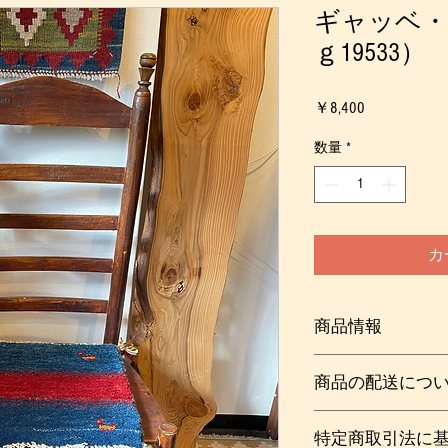
ギャッベ・
ｇ19533）
価
￥8,400
格
数量
*
カ
商品情報
たっぷりとした厚み
商品の配送につ
チ、ワンちゃんや猫
転席や助手席用の座
梱包及び送料：￥８
手洗い可能なので、
特定商取引法に
詳しくは
こちら
（ご