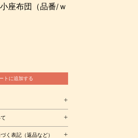
小座布団（品番/ｗ
ートに追加する
と楽しい柄でほっこり。椅子やベン
いて
ちゃんのマイ座布団として…車の運
布団としてもおすすめです。また、
００
いつでもさっぱり使えます。
基づく表記（返品など）
購入後の流れについて）をご覧下さ