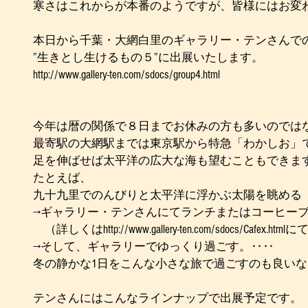
寒さはこれからが本番のようですが、皆様にはお変
本日から千葉・大網白里のギャラリー・テンさんで
”生きとし生けるもの５”に出展いたします。
http://www.gallery-ten.com/sdocs/group4.html
今年は暦の関係で８日までお休みの方も多いのでは
最寄駅の大網駅までは東京駅から特急「わかしお」
足を伸ばせば太平洋の広大な海も望むこともできま
たとえば、
九十九里でのんびりと太平洋に浮かぶ太陽を眺める
→ギャラリー・テンさんにてランチまたはコーヒー
　（詳しくはhttp://www.gallery-ten.com/sdocs/Cafe
→そして、ギャラリーでゆっくり過ごす。‥‥
冬の静かな1日をこんな小さな旅で過ごすのも良い
テンさんにはこんなラインナップで出展予定です。