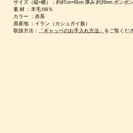
サイズ（縦×横）：約87cm×60cm 厚み 約20mm ボンボ
素 材 ：羊毛100％
カラー ：赤系
原産地 ：イラン（カシュガイ族）
取扱方法：
「ギャッベのお手入れ方法」
をご覧くだ