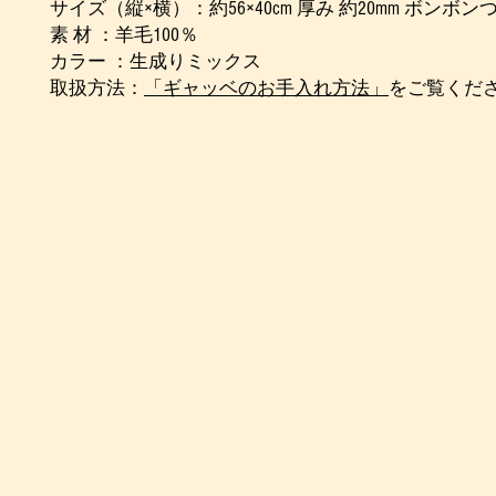
サイズ（縦×横）：約56×40cm 厚み 約20mm ボンボン
素 材 ：羊毛100％
カラー ：生成りミックス
取扱方法：
「ギャッベのお手入れ方法」
をご覧くだ