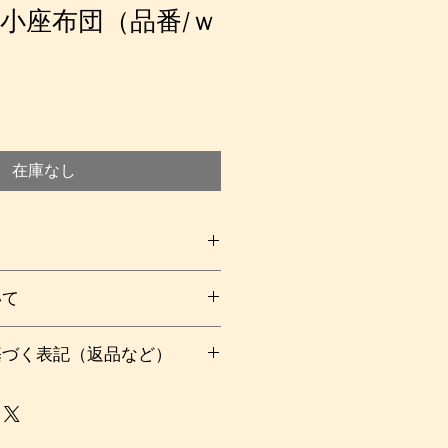
小座布団（品番/ｗ
在庫なし
と楽しい柄でほっこり。椅子やベン
いて
ちゃんのマイ座布団として…車の運
布団としてもおすすめです。また、
００
いつでもさっぱり使えます。
基づく表記（返品など）
購入後の流れについて）をご覧下さ
裏側の左右の辺に沿って、補強用の
ます。
い。
しては、できるだけ実物に忠実に掲載