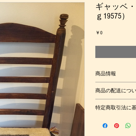
ギャッベ・
ｇ19575）
価
￥0
格
商品情報
たっぷりとした厚み
商品の配送につ
チ、ワンちゃんや猫
転席や助手席用の座
梱包及び送料：￥８
手洗い可能なので、
特定商取引法に
詳しくは
こちら
（ご
こちらのギャッベは
い。
合皮製帯がついてい
こちらをご覧くださ
*商品写真につきま