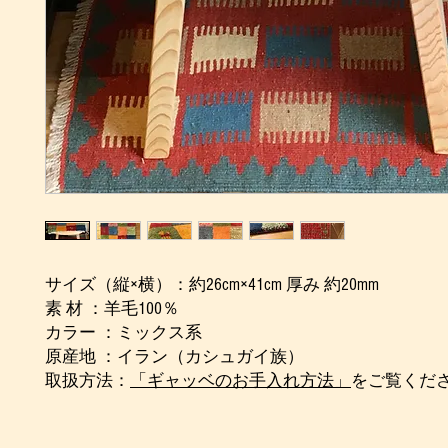
サイズ（縦×横）：約26cm×41cm 厚み 約20mm
素 材 ：羊毛100％
カラー ：ミックス系
原産地 ：イラン（カシュガイ族）
取扱方法：
「ギャッベのお手入れ方法」
をご覧くだ