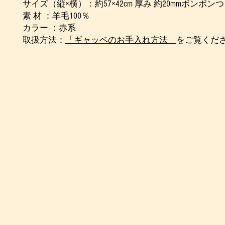
サイズ（縦×横）：約57×42cm 厚み 約20mmボンボン
素 材 ：羊毛100％
カラー ：赤系
取扱方法：
「ギャッベのお手入れ方法」
をご覧くだ