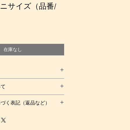
ニサイズ（品番/
在庫なし
マシュハド（マシャド）のある北東
いて
小さな町、カラートで織られたキリ
００
基づく表記（返品など）
購入後の流れについて）をご覧下さ
鉄、茜などで染められた毛糸で隙間
様の色を変える部分にくると、表に
い。
編み物のように取り込まれ、裏側に
くという、やや複雑な技法で織ら