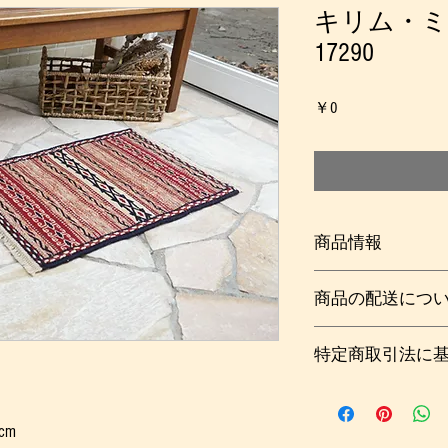
キリム・ミ
17290
価
￥0
格
商品情報
イラン第二の都市、
商品の配送につ
部のホラサーン州の
ムです。
梱包及び送料：￥８
特定商取引法に
詳しくは
こちら
（ご
クルミの皮や錆びた
い。
なく織み進まれ、紋
こちらをご覧くださ
出ないほうの色糸が
隠すように渡してい
cm