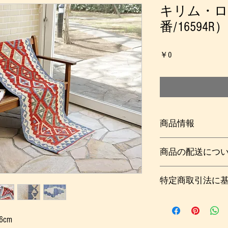
キリム・ロ
番/16594R）
価
￥0
格
商品情報
シンプルな綴れ織り
商品の配送につ
ズです。赤い地色に
周囲を囲んだ明るい
梱包及び送料：￥８
感じの色合いに変化
特定商取引法に
詳しくは
こちら
（ご
の良い日はテラスや
い。
う気分で楽しめます
こちらをご覧くださ
ト生活で使っている
ーラーズ辺りは乾い
cm