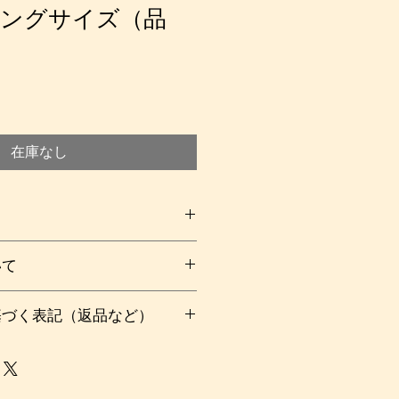
ングサイズ（品
在庫なし
のキリム。少し幅の広いロングサイ
いて
たくさんのカラフルなダイヤ模様、
ブルーなどは使い込んでいくと良い
００
していきそうです。天気
基づく表記（返品など）
購入後の流れについて）をご覧下さ
日の差し込む場所に敷いてみると違
。元来キリムは遊牧民が野外のテン
い。
もの。特にこのキリムが作られたシ
た空気と太陽の強い光の岩砂漠のよ