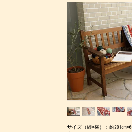
サイズ（縦×横）：約201cm×66